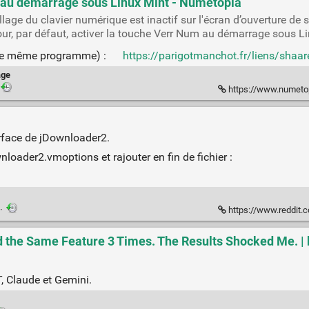
 au démarrage sous Linux Mint - Numétopia
llage du clavier numérique est inactif sur l'écran d’ouverture de se
r, par défaut, activer la touche Verr Num au démarrage sous Li
c le même programme) :
https://parigotmanchot.fr/liens/shaa
age
https://www.numetopia.
erface de jDownloader2.
nloader2.vmoptions et rajouter en fin de fichier :
·
https://www.reddit.com/
d the Same Feature 3 Times. The Results Shocked Me. | 
 Claude et Gemini.