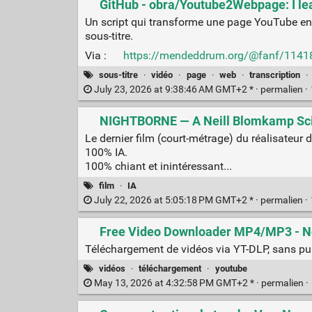
GitHub - obra/Youtube2Webpage: I lea
Un script qui transforme une page YouTube en
sous-titre.
Via :
https://mendeddrum.org/@fanf/114
sous-titre
·
vidéo
·
page
·
web
·
transcription
·
July 23, 2026 at 9:38:46 AM GMT+2 * ·
permalien
·
NIGHTBORNE — A Neill Blomkamp Sci-F
Le dernier film (court-métrage) du réalisateur de
100% IA.
100% chiant et inintéressant...
film
·
IA
July 22, 2026 at 5:05:18 PM GMT+2 * ·
permalien
·
Free Video Downloader MP4/MP3 - N
Téléchargement de vidéos via YT-DLP, sans publ
vidéos
·
téléchargement
·
youtube
May 13, 2026 at 4:32:58 PM GMT+2 * ·
permalien
·