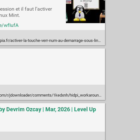
ssion et il faut l’activer
nux Mint.
re/wfIufA
fr/activer-la-touche-verr-num-au-demarrage-sous-linux-mint/
r/jdownloader/comments/1kedxnh/hidpi_workaround_for_jdownloader/
by Devrim Ozcay | Mar, 2026 | Level Up