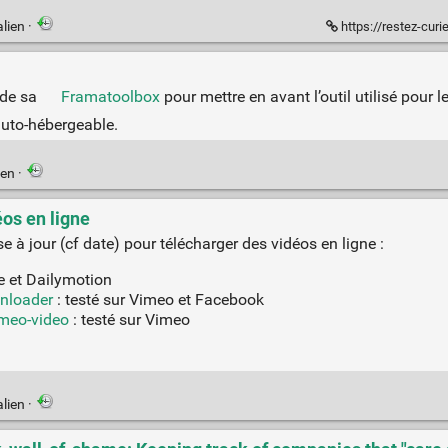
lien
·
https://restez-curi
 de sa
Framatoolbox
pour mettre en avant l’outil utilisé pour l
auto-hébergeable.
ien
·
os en ligne
e à jour (cf date) pour télécharger des vidéos en ligne :
e et Dailymotion
nloader
: testé sur Vimeo et Facebook
meo-video
: testé sur Vimeo
lien
·