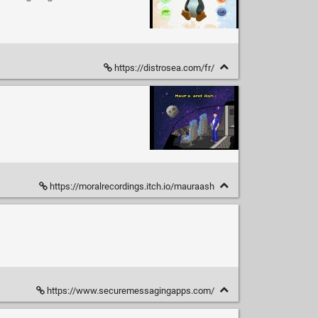
https://distrosea.com/fr/
https://moralrecordings.itch.io/mauraash
https://www.securemessagingapps.com/