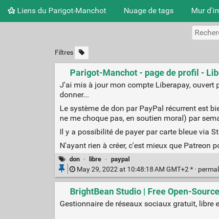
Liens du Parigot-Manchot
Nuage de tags
Mur d'i
Filtres
Parigot-Manchot - page de profil - Li
J'ai mis à jour mon compte Liberapay, ouvert par
donner...
Le système de don par PayPal récurrent est bi
ne me choque pas, en soutien moral) par sema
Il y a possibilité de payer par carte bleue via 
N'ayant rien à créer, c'est mieux que Patreon 
don
·
libre
·
paypal
May 29, 2022 at 10:48:18 AM GMT+2 * ·
permal
BrightBean Studio | Free Open-Sour
Gestionnaire de réseaux sociaux gratuit, libre 