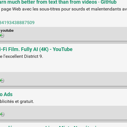
rn much better from text than from videos · GitHub
 page Web avec les sous-titres pour sourds et malentendants av
184193438887509
youtube
i Film. Fully AI (4K) - YouTube
 l'excellent District 9.
o Ads
icités et gratuit.