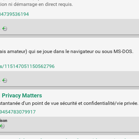
ion ni démarrage en direct requis.
1384739536194
·
mais amateur) qui se joue dans le navigateur ou sous MS-DOS.
ings/115147051150562796
·
 Privacy Matters
ntanée d'un point de vue sécurité et confidentialité/vie privée.
099454783079917
ison