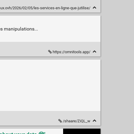
eux.ovh/2026/02/05/les-services-en-ligne-que-jutilise/
es manipulations...
https://omnitools.app/
/shaare/ZiQL_w