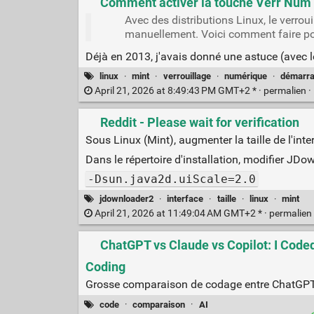
Comment activer la touche Verr Num
Avec des distributions Linux, le verroui
manuellement. Voici comment faire pou
Déjà en 2013, j'avais donné une astuce (ave
linux
·
mint
·
verrouillage
·
numérique
·
démarr
April 21, 2026 at 8:49:43 PM GMT+2 * ·
permalien
·
Reddit - Please wait for verification
Sous Linux (Mint), augmenter la taille de l'int
Dans le répertoire d'installation, modifier JDow
-Dsun.java2d.uiScale=2.0
jdownloader2
·
interface
·
taille
·
linux
·
mint
April 21, 2026 at 11:49:04 AM GMT+2 * ·
permalien
ChatGPT vs Claude vs Copilot: I Code
Coding
Grosse comparaison de codage entre ChatGPT,
code
·
comparaison
·
AI