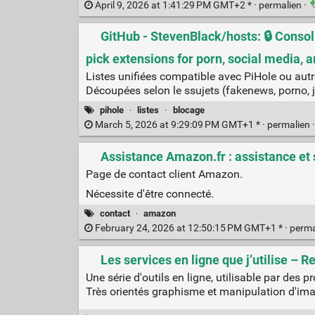
April 9, 2026 at 1:41:29 PM GMT+2 * ·
permalien
·
GitHub - StevenBlack/hosts: 🔒 Consol
pick extensions for porn, social media, a
Listes unifiées compatible avec PiHole ou aut
Découpées selon le ssujets (fakenews, porno, j
pihole
·
listes
·
blocage
March 5, 2026 at 9:29:09 PM GMT+1 * ·
permalien
Assistance Amazon.fr : assistance et 
Page de contact client Amazon.
Nécessite d'être connecté.
contact
·
amazon
February 24, 2026 at 12:50:15 PM GMT+1 * ·
perma
Les services en ligne que j’utilise – R
Une série d'outils en ligne, utilisable par des p
Très orientés graphisme et manipulation d'ima