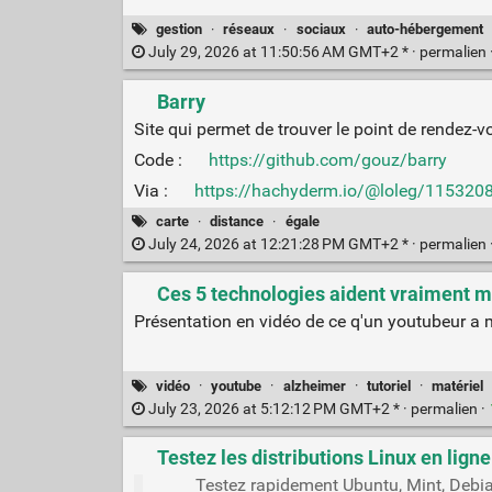
gestion
·
réseaux
·
sociaux
·
auto-hébergement
July 29, 2026 at 11:50:56 AM GMT+2 * ·
permalien
Barry
Site qui permet de trouver le point de rendez-
Code :
https://github.com/gouz/barry
Via :
https://hachyderm.io/@loleg/11532
carte
·
distance
·
égale
July 24, 2026 at 12:21:28 PM GMT+2 * ·
permalien
Ces 5 technologies aident vraiment m
Présentation en vidéo de ce q'un youtubeur a 
vidéo
·
youtube
·
alzheimer
·
tutoriel
·
matériel
July 23, 2026 at 5:12:12 PM GMT+2 * ·
permalien
·
Testez les distributions Linux en lign
Testez rapidement Ubuntu, Mint, Debia