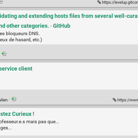
https://levelup.gitconnected.com/ch
idating and extending hosts files from several well-cura
nd other categories. · GitHub
res bloqueurs DNS.
eux de hasard, etc.)
·
service client
lien
·
https://www
estez Curieux !
rofesseur.e.s mais pas que...
ges...