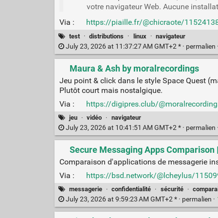
votre navigateur Web. Aucune installat
Via :
https://piaille.fr/@chicraote/11524
test
·
distributions
·
linux
·
navigateur
July 23, 2026 at 11:37:27 AM GMT+2 * ·
permalien
Maura & Ash by moralrecordings
Jeu point & click dans le style Space Quest (
Plutôt court mais nostalgique.
Via :
https://digipres.club/@moralrecord
jeu
·
vidéo
·
navigateur
July 23, 2026 at 10:41:51 AM GMT+2 * ·
permalien
Secure Messaging Apps Comparison |
Comparaison d'applications de messagerie insta
Via :
https://bsd.network/@lcheylus/115
messagerie
·
confidentialité
·
sécurité
·
compara
July 23, 2026 at 9:59:23 AM GMT+2 * ·
permalien
·