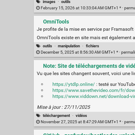
images
·
outils
February 15, 2026 at 10:33:04 AM GMT+1 * ·
perma
OmniTools
Je profite de la mise en service par Framasoft
OmniTools existe en site mais est également 
outils
·
manipulation
·
fichiers
December 5, 2025 at 8:56:30 AM GMT+1 * ·
permal
Note: Site de téléchargements de vidé
Vu que les sites changent souvent, voici une lis
https://ytdlp.online/
: testé sur YouTub
https://www.savethevideo.com/fr/dow
https://www.viddown.net/download-vi
Mise à jour : 27/11/2025
téléchargement
·
vidéos
November 27, 2025 at 8:47:29 AM GMT+1 * ·
perma