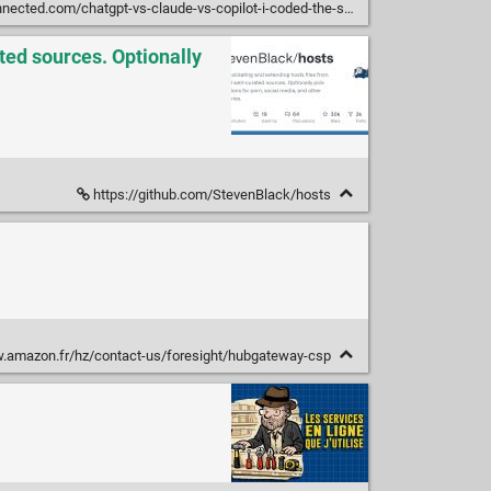
atgpt-vs-claude-vs-copilot-i-coded-the-same-feature-3-times-the-results-shocked-me-5546d2352904
ted sources. Optionally
https://github.com/StevenBlack/hosts
.amazon.fr/hz/contact-us/foresight/hubgateway-csp