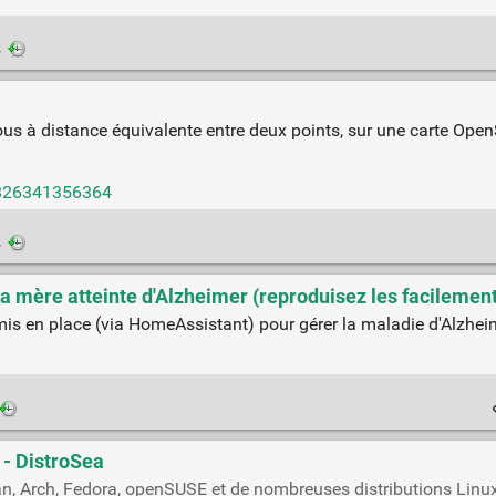
·
vous à distance équivalente entre deux points, sur une carte Open
0826341356364
·
a mère atteinte d'Alzheimer (reproduisez les facilement
mis en place (via HomeAssistant) pour gérer la maladie d'Alzhei
e - DistroSea
n, Arch, Fedora, openSUSE et de nombreuses distributions Linux