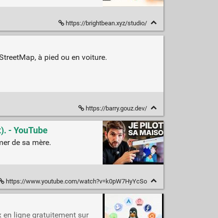
https://brightbean.xyz/studio/
StreetMap, à pied ou en voiture.
https://barry.gouz.dev/
). - YouTube
mer de sa mère.
https://www.youtube.com/watch?v=k0pW7HyYcSo
 en ligne gratuitement sur