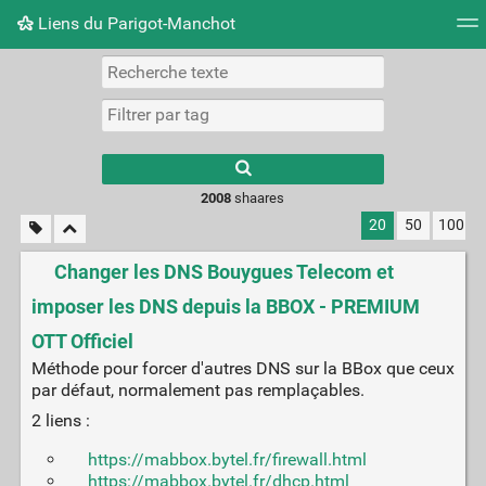
Liens du Parigot-Manchot
Nuage de tags
Mur d'images
Quotidien
Flux RS
2008
shaares
20
50
100
Changer les DNS Bouygues Telecom et
imposer les DNS depuis la BBOX - PREMIUM
OTT Officiel
Méthode pour forcer d'autres DNS sur la BBox que ceux
par défaut, normalement pas remplaçables.
2 liens :
https://mabbox.bytel.fr/firewall.html
https://mabbox.bytel.fr/dhcp.html