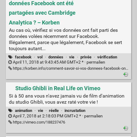
données Facebook ont été
partagées avec Cambridge
Analytica ? – Korben
Au cas où, vérifiez si vos données ont fait parti des
données volées récemment sur Facebook.
Illégalement, parce que légalement, Facebook se sert
toujours autant...
facebook
·
vol
·
données
·
vie
·
privée
·
vérification
April 11, 2018 at 9:43:45 AM GMT+2 * ·
permalien
https://korben.info/comment-savoir-si-vos-donnees-facebook-ont-ete-partagee-avec-cambridge-analytica.html
Studio Ghibli in Real Life on Vimeo
Si à 50 ans vous n'avez jamais vu de film d'animation
du studio Ghibli, vous avez raté votre vie !
animation
·
vie
·
réelle
·
incrustation
April 7, 2018 at 2:18:03 PM GMT+2 * ·
permalien
https://vimeo.com/188237476