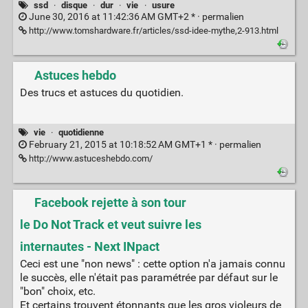
ssd
·
disque
·
dur
·
vie
·
usure
June 30, 2016 at 11:42:36 AM GMT+2 * ·
permalien
http://www.tomshardware.fr/articles/ssd-idee-mythe,2-913.html
Astuces hebdo
Des trucs et astuces du quotidien.
vie
·
quotidienne
February 21, 2015 at 10:18:52 AM GMT+1 * ·
permalien
http://www.astuceshebdo.com/
Facebook rejette à son tour
le Do Not Track et veut suivre les
internautes - Next INpact
Ceci est une "non news" : cette option n'a jamais connu
le succès, elle n'était pas paramétrée par défaut sur le
"bon" choix, etc.
Et certains trouvent étonnants que les gros violeurs de