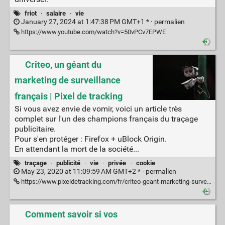
friot
·
salaire
·
vie
January 27, 2024 at 1:47:38 PM GMT+1 * ·
permalien
https://www.youtube.com/watch?v=50vPCv7EPWE
Criteo, un géant du
marketing de surveillance
français | Pixel de tracking
Si vous avez envie de vomir, voici un article très
complet sur l'un des champions français du traçage
publicitaire.
Pour s'en protéger : Firefox + uBlock Origin.
En attendant la mort de la société...
traçage
·
publicité
·
vie
·
privée
·
cookie
May 23, 2020 at 11:09:59 AM GMT+2 * ·
permalien
https://www.pixeldetracking.com/fr/criteo-geant-marketing-surveillance-francais
Comment savoir si vos