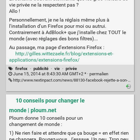
vie privée ne la respectent pas ?
Allo !
Personnellement, je ne la réglais même plus à
l'installation d'un Firefox pour moi ou autrui.
Contrairement à AdBlock+ que j'installe chez TOUT le
monde (avec réglages des bons filtres)...
Au passage, ma page d'extensions Firefox :
http://gilles.wittezaele.fr/blog/extensions-et-
applications/extensions-firefox/
firefox
·
publicité
·
vie
·
privée
June 15, 2014 at 8:43:30 AM GMT+2 * ·
permalien
http://www.nextinpact.com/news/88130-facebook-rejette-a-son-tour-dot-not-track-et-veut-suivre-internautes.htm
10 conseils pour changer le
monde | ploum.net
Ploum donne 10 conseils pour un
changement de monde :
1) Ne rien faire et attendre que ça bouge = en effet rien
ne changera. Bougez-vous. J'essaye. Un peu. Trop peu