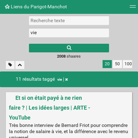
Liens du Parigot-Manchot
Nuage de tags
Mur d'images
Quotidien
Flux RS
2008
shaares
20
50
100
11 résultats taggé
vie
Et si on était payé à ne rien
faire ? | Les idées larges | ARTE -
YouTube
Très bonne interview de Bernard Friot pour comprendre
la notion de salaire à vie, et la différence avec le revenu
universel.