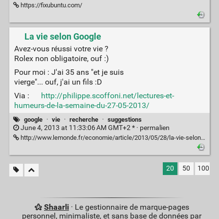
https://fixubuntu.com/
La vie selon Google
Avez-vous réussi votre vie ?
Rolex non obligatoire, ouf :)
Pour moi : J'ai 35 ans "et je suis
vierge"... ouf, j'ai un fils :D
Via :
http://philippe.scoffoni.net/lectures-et-
humeurs-de-la-semaine-du-27-05-2013/
google
·
vie
·
recherche
·
suggestions
June 4, 2013 at 11:33:06 AM GMT+2 * ·
permalien
http://www.lemonde.fr/economie/article/2013/05/28/la-vie-selon-google_3419569_3234.html
20
50
100
Shaarli
· Le gestionnaire de marque-pages
personnel, minimaliste, et sans base de données par