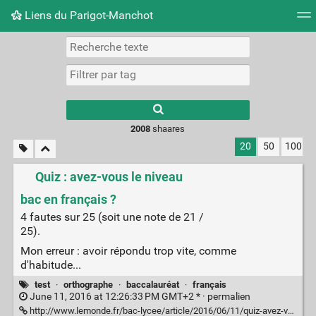
Liens du Parigot-Manchot
Nuage de tags
Mur d'images
Quotidien
Flux RS
2008
shaares
20
50
100
Quiz : avez-vous le niveau
bac en français ?
4 fautes sur 25 (soit une note de 21 /
25).
Mon erreur : avoir répondu trop vite, comme
d'habitude...
test
·
orthographe
·
baccalauréat
·
français
June 11, 2016 at 12:26:33 PM GMT+2 * ·
permalien
http://www.lemonde.fr/bac-lycee/article/2016/06/11/quiz-avez-vous-le-niveau-bac-en-francais_4948459_4401499.html