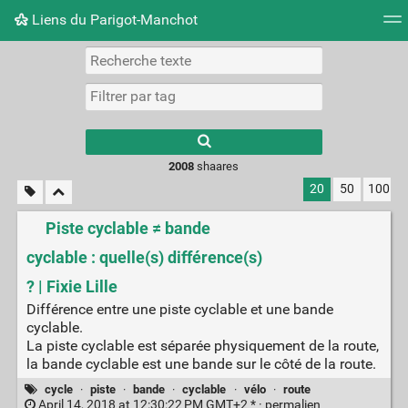
Liens du Parigot-Manchot
Nuage de tags
Mur d'images
Quotidien
Flux RS
2008
shaares
20
50
100
Piste cyclable ≠ bande
cyclable : quelle(s) différence(s)
? | Fixie Lille
Différence entre une piste cyclable et une bande
cyclable.
La piste cyclable est séparée physiquement de la route,
la bande cyclable est une bande sur le côté de la route.
cycle
·
piste
·
bande
·
cyclable
·
vélo
·
route
April 14, 2018 at 12:30:22 PM GMT+2 * ·
permalien