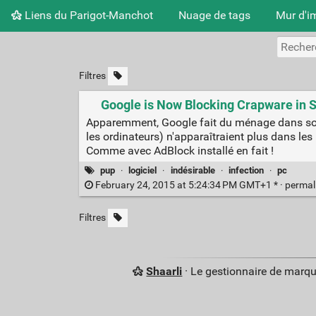
Liens du Parigot-Manchot
Nuage de tags
Mur d'i
Filtres
Google is Now Blocking Crapware in 
Apparemment, Google fait du ménage dans son m
les ordinateurs) n'apparaîtraient plus dans les 
Comme avec AdBlock installé en fait !
pup
·
logiciel
·
indésirable
·
infection
·
pc
February 24, 2015 at 5:24:34 PM GMT+1 * ·
permal
Filtres
Shaarli
· Le gestionnaire de marq