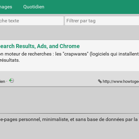
mages
Quotidien
Search Results, Ads, and Chrome
oteur de recherches : les "crapwares" (logiciels qui installent
résultats.
ien
·
http://www.howtogeek.com/2
ue-pages personnel, minimaliste, et sans base de données par l