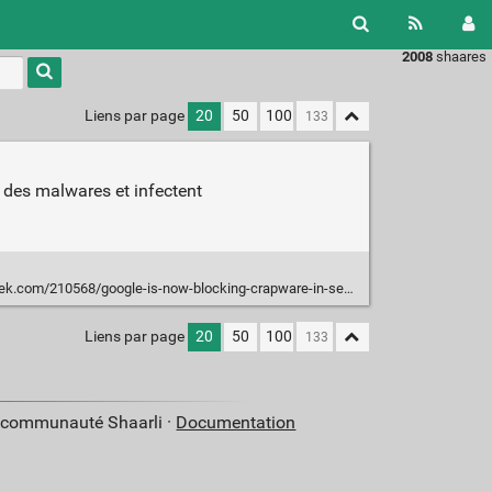
2008
shaares
Liens par page
20
50
100
 des malwares et infectent
10568/google-is-now-blocking-crapware-in-search-results-ads-and-chrome/
Liens par page
20
50
100
a communauté Shaarli ·
Documentation