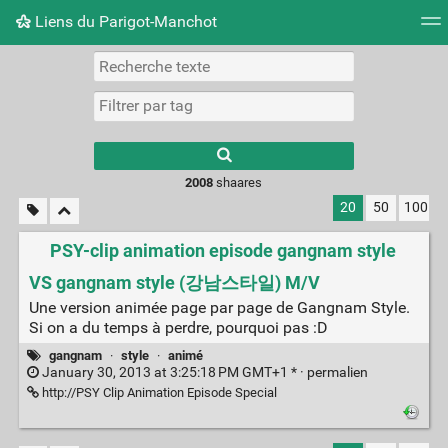
Liens du Parigot-Manchot
Nuage de tags
Mur d'images
Quotidien
Flux RS
2008
shaares
20
50
100
PSY-clip animation episode gangnam style
VS gangnam style (강남스타일) M/V
Une version animée page par page de Gangnam Style.
Si on a du temps à perdre, pourquoi pas :D
gangnam
·
style
·
animé
January 30, 2013 at 3:25:18 PM GMT+1 * ·
permalien
http://PSY Clip Animation Episode Special