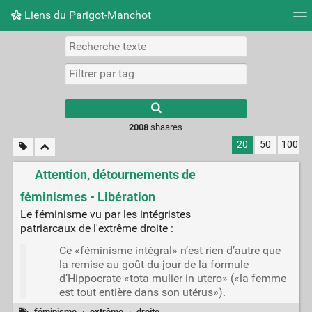
Liens du Parigot-Manchot
Nuage de tags
Mur d'images
Quotidien
Flux RS
2008
shaares
20
50
100
Attention, détournements de
féminismes - Libération
Le féminisme vu par les intégristes
patriarcaux de l'extrême droite :
Ce «féminisme intégral» n’est rien d’autre que
la remise au goût du jour de la formule
d’Hippocrate «tota mulier in utero» («la femme
est tout entière dans son utérus»).
féminisme
·
extrême
·
droite