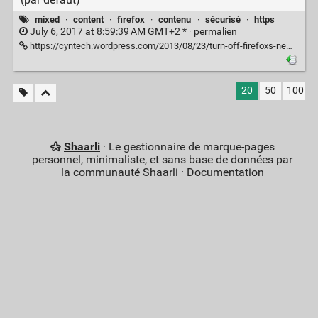
mixed
·
content
·
firefox
·
contenu
·
sécurisé
·
https
July 6, 2017 at 8:59:39 AM GMT+2 * ·
permalien
https://cyntech.wordpress.com/2013/08/23/turn-off-firefoxs-new-mixed-content-blocker/
20
50
100
Shaarli
· Le gestionnaire de marque-pages
personnel, minimaliste, et sans base de données par
la communauté Shaarli ·
Documentation