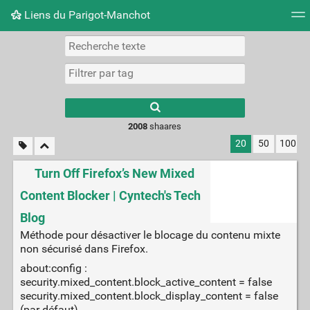
Liens du Parigot-Manchot
Nuage de tags
Mur d'images
Quotidien
Flux RS
2008
shaares
20
50
100
Turn Off Firefox’s New Mixed
Content Blocker | Cyntech's Tech
Blog
Méthode pour désactiver le blocage du contenu mixte
non sécurisé dans Firefox.
about:config :
security.mixed_content.block_active_content = false
security.mixed_content.block_display_content = false
(par défaut)