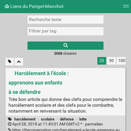
Liens du Parigot-Manchot
Nuage de tags
Mur d'images
Quotidien
Flux RS
2008
shaares
20
50
100
Harcèlement à l’école :
apprenons aux enfants
à se défendre
Très bon article qui donne des clefs pour comprendre le
harcèlement scolaire et des clefs pour le combattre,
notamment en renversant la situation.
harcèlement
·
scolaire
·
défense
·
lutte
April 28, 2018 at 11:43:01 AM GMT+2 * ·
permalien
https://theconversation.com/harcelement-a-lecole-apprenons-aux-enfants-a-se-defendre-84825