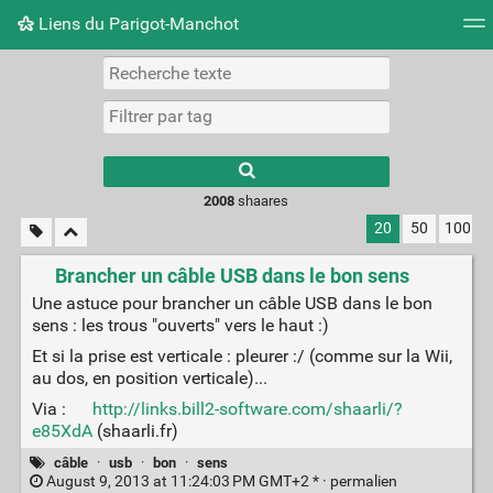
Liens du Parigot-Manchot
Nuage de tags
Mur d'images
Quotidien
Flux RS
2008
shaares
20
50
100
Brancher un câble USB dans le bon sens
Une astuce pour brancher un câble USB dans le bon
sens : les trous "ouverts" vers le haut :)
Et si la prise est verticale : pleurer :/ (comme sur la Wii,
au dos, en position verticale)...
Via :
http://links.bill2-software.com/shaarli/?
e85XdA
(shaarli.fr)
câble
·
usb
·
bon
·
sens
August 9, 2013 at 11:24:03 PM GMT+2 * ·
permalien