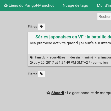
Liens du Parigot-Manchot
Nuage de tags
Mur d'i
Filtres
Séries japonaises en VF : la bataille d
Ma première activité quand j'ai surfé sur Intern
fansub
·
sous-titres
·
dessin
·
animé
·
animatio
July 20, 2017 at 1:34:49 PM GMT+2 * ·
permalien
·
Filtres
Shaarli
· Le gestionnaire de marq