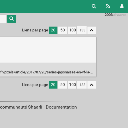
2008
shaares
Liens par page
20
50
100
cle/2017/07/20/series-japonaises-en-vf-la-bataille-des-sous-titres_5162876_4408996.html
Liens par page
20
50
100
a communauté Shaarli ·
Documentation