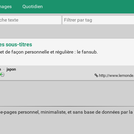
mages
Quotidien
es sous-titres
et de façon personnelle et régulière : le fansub.
n
·
japon
http://www.lemonde.fr/pixels/arti
ue-pages personnel, minimaliste, et sans base de données par l