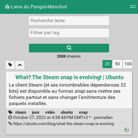
Liens du Parigot-Manchot
Nuage de tags
Mur d'images
Quotidien
Flux RS
2008
shaares
20
50
100
What? The Steam snap is evolving! | Ubuntu
Le client Steam (et ses innombrables dépendances 32
bits) est disponible au format
snap
sans mettre ses
fichiers partout et sans changer l'architecture des
paquets installés.
steam
·
jeux
·
vidéo
·
ubuntu
·
snap
October 27, 2022 at 4:38:48 PM GMT+2 * ·
permalien
https://ubuntu.com/blog/what-the-steam-snap-is-evolving