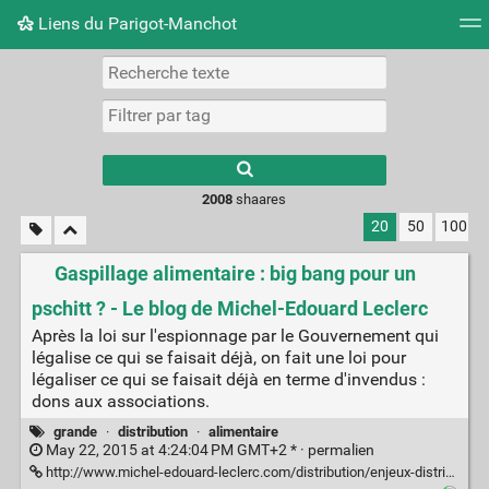
Liens du Parigot-Manchot
Nuage de tags
Mur d'images
Quotidien
Flux RS
2008
shaares
20
50
100
Gaspillage alimentaire : big bang pour un
pschitt ? - Le blog de Michel-Edouard Leclerc
Après la loi sur l'espionnage par le Gouvernement qui
légalise ce qui se faisait déjà, on fait une loi pour
légaliser ce qui se faisait déjà en terme d'invendus :
dons aux associations.
grande
·
distribution
·
alimentaire
May 22, 2015 at 4:24:04 PM GMT+2 * ·
permalien
http://www.michel-edouard-leclerc.com/distribution/enjeux-distribution/gaspillage-alimentaire-big-bang-pour-un-pschitt/