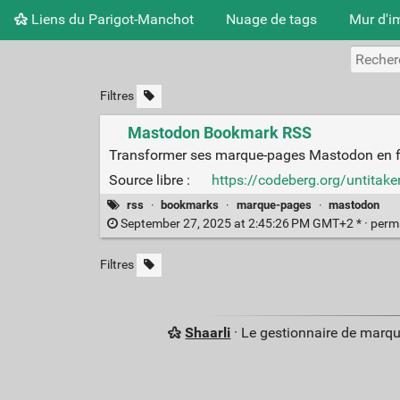
Liens du Parigot-Manchot
Nuage de tags
Mur d'i
Filtres
Mastodon Bookmark RSS
Transformer ses marque-pages Mastodon en f
Source libre :
https://codeberg.org/untita
rss
·
bookmarks
·
marque-pages
·
mastodon
September 27, 2025 at 2:45:26 PM GMT+2 * ·
perm
Filtres
Shaarli
· Le gestionnaire de marq