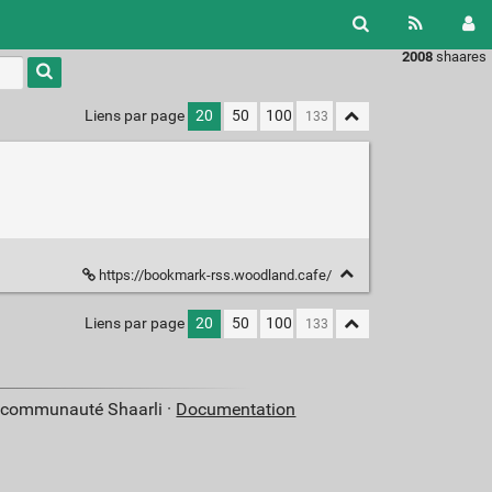
2008
shaares
Liens par page
20
50
100
https://bookmark-rss.woodland.cafe/
Liens par page
20
50
100
a communauté Shaarli ·
Documentation