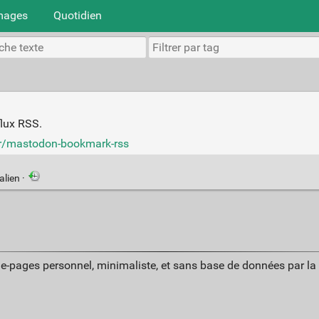
mages
Quotidien
lux RSS.
ker/mastodon-bookmark-rss
alien
·
ue-pages personnel, minimaliste, et sans base de données par l