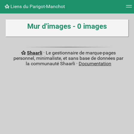
Liens du Parigot-Manchot
Nuage de tags
Mur d'images
Quotidien
Flux RS
Mur d'images - 0 images
Shaarli
· Le gestionnaire de marque-pages
personnel, minimaliste, et sans base de données par
la communauté Shaarli ·
Documentation