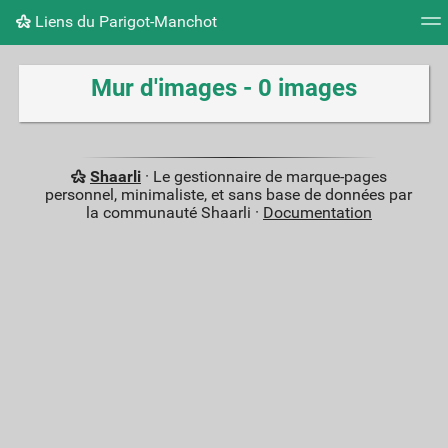
Liens du Parigot-Manchot
Nuage de tags
Mur d'images
Quotidien
Flux RS
Mur d'images - 0 images
Shaarli
· Le gestionnaire de marque-pages
personnel, minimaliste, et sans base de données par
la communauté Shaarli ·
Documentation