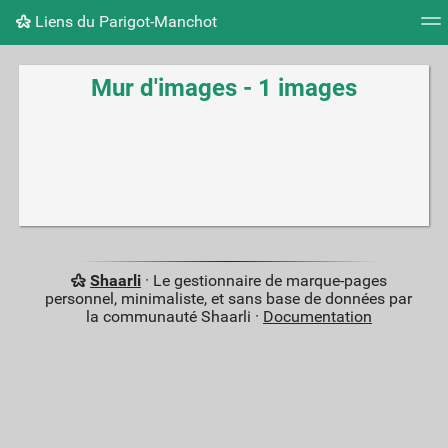
Liens du Parigot-Manchot
Nuage de tags
Mur d'images
Quotidien
Flux RS
Mur d'images - 1 images
Shaarli
· Le gestionnaire de marque-pages
personnel, minimaliste, et sans base de données par
la communauté Shaarli ·
Documentation