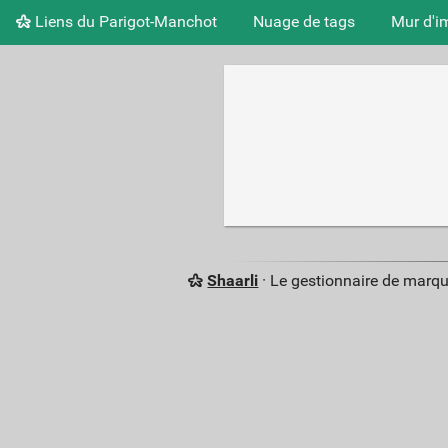
Liens du Parigot-Manchot
Nuage de tags
Mur d'i
Shaarli
· Le gestionnaire de marq