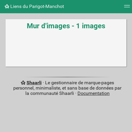
Liens du Parigot-Manchot
Nuage de tags
Mur d'images
Quotidien
Flux RS
Mur d'images - 1 images
Shaarli
· Le gestionnaire de marque-pages
personnel, minimaliste, et sans base de données par
la communauté Shaarli ·
Documentation