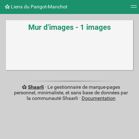
Liens du Parigot-Manchot
Nuage de tags
Mur d'images
Quotidien
Flux RS
Mur d'images - 1 images
Shaarli
· Le gestionnaire de marque-pages
personnel, minimaliste, et sans base de données par
la communauté Shaarli ·
Documentation