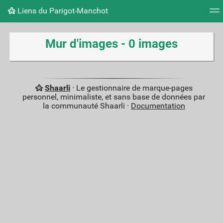
Liens du Parigot-Manchot
Nuage de tags
Mur d'images
Quotidien
Flux RS
Mur d'images - 0 images
Shaarli
· Le gestionnaire de marque-pages
personnel, minimaliste, et sans base de données par
la communauté Shaarli ·
Documentation