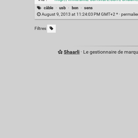
câble
·
usb
·
bon
·
sens
August 9, 2013 at 11:24:03 PM GMT+2 * ·
permali
Filtres
Shaarli
· Le gestionnaire de marq