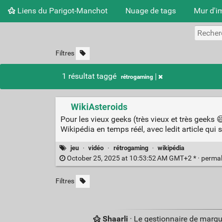
Liens du Parigot-Manchot
Nuage de tags
Mur d'i
Filtres
1 résultat taggé
rétrogaming
WikiAsteroids
Pour les vieux geeks (très vieux et très geeks 
Wikipédia en temps réél, avec ledit article qui s'
jeu
·
vidéo
·
rétrogaming
·
wikipédia
October 25, 2025 at 10:53:52 AM GMT+2 * ·
perma
Filtres
Shaarli
· Le gestionnaire de marq