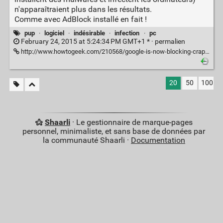
n'apparaîtraient plus dans les résultats.
Comme avec AdBlock installé en fait !
pup
·
logiciel
·
indésirable
·
infection
·
pc
February 24, 2015 at 5:24:34 PM GMT+1 * ·
permalien
http://www.howtogeek.com/210568/google-is-now-blocking-crapware-in-search-results-ads-and-chrome/
20
50
100
Shaarli
· Le gestionnaire de marque-pages
personnel, minimaliste, et sans base de données par
la communauté Shaarli ·
Documentation