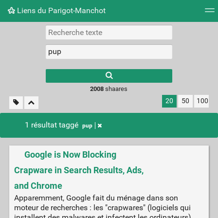
Liens du Parigot-Manchot
Nuage de tags
Mur d'images
Quotidien
Flux RS
2008
shaares
20
50
100
1 résultat taggé
pup
Google is Now Blocking
Crapware in Search Results, Ads,
and Chrome
Apparemment, Google fait du ménage dans son
moteur de recherches : les "crapwares" (logiciels qui
installent des malwares et infectent les ordinateurs)