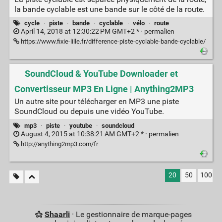
la bande cyclable est une bande sur le côté de la route.
cycle
·
piste
·
bande
·
cyclable
·
vélo
·
route
April 14, 2018 at 12:30:22 PM GMT+2 * ·
permalien
https://www.fixie-lille.fr/difference-piste-cyclable-bande-cyclable/
SoundCloud & YouTube Downloader et
Convertisseur MP3 En Ligne | Anything2MP3
Un autre site pour télécharger en MP3 une piste
SoundCloud ou depuis une vidéo YouTube.
mp3
·
piste
·
youtube
·
soundcloud
August 4, 2015 at 10:38:21 AM GMT+2 * ·
permalien
http://anything2mp3.com/fr
20
50
100
Shaarli
· Le gestionnaire de marque-pages