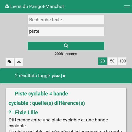
Liens du Parigot-Manchot
Nuage de tags
Mur d'images
Quotidien
Flux RS
2008
shaares
20
50
100
2 résultats taggé
piste
Piste cyclable ≠ bande
cyclable : quelle(s) différence(s)
? | Fixie Lille
Différence entre une piste cyclable et une bande
cyclable.
La piste cyclable est séparée physiquement de la route,