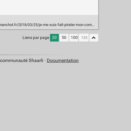
chot.fr/2018/03/25/je-me-suis-fait-pirater-mon-compte-ebay/
Liens par page
20
50
100
a communauté Shaarli ·
Documentation