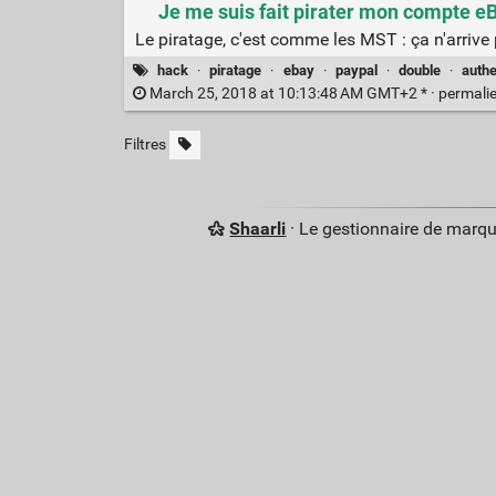
Je me suis fait pirater mon compte 
Le piratage, c'est comme les MST : ça n'arrive
hack
·
piratage
·
ebay
·
paypal
·
double
·
authe
March 25, 2018 at 10:13:48 AM GMT+2 * ·
permali
Filtres
Shaarli
· Le gestionnaire de marq