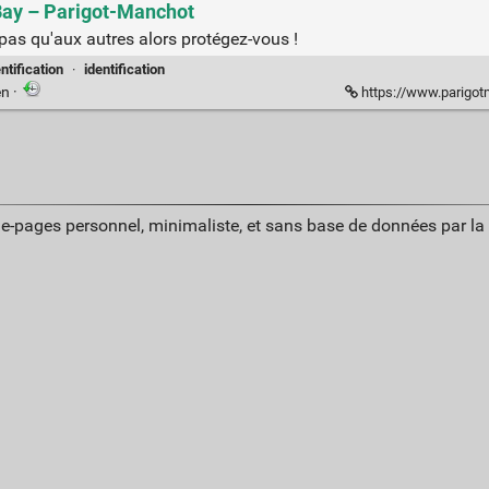
eBay – Parigot-Manchot
 pas qu'aux autres alors protégez-vous !
ntification
·
identification
en
·
https://www.parigotman
ue-pages personnel, minimaliste, et sans base de données par l