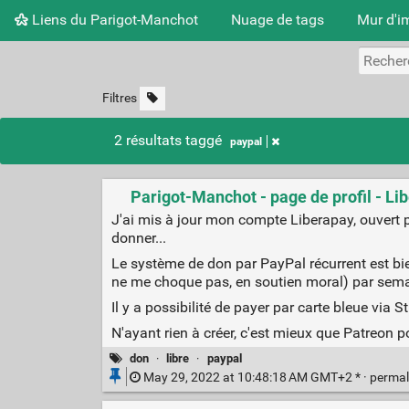
Liens du Parigot-Manchot
Nuage de tags
Mur d'i
Filtres
2 résultats taggé
paypal
Parigot-Manchot - page de profil - Li
J'ai mis à jour mon compte Liberapay, ouvert par
donner...
Le système de don par PayPal récurrent est bi
ne me choque pas, en soutien moral) par sema
Il y a possibilité de payer par carte bleue via 
N'ayant rien à créer, c'est mieux que Patreon 
don
·
libre
·
paypal
May 29, 2022 at 10:48:18 AM GMT+2 * ·
permal