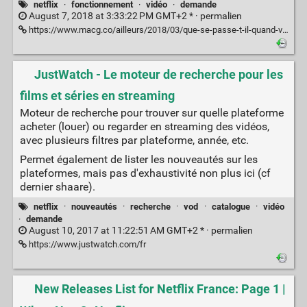
netflix
·
fonctionnement
·
vidéo
·
demande
August 7, 2018 at 3:33:22 PM GMT+2 * ·
permalien
https://www.macg.co/ailleurs/2018/03/que-se-passe-t-il-quand-vous-appuyez-sur-lecture-dans-netflix-101639
JustWatch - Le moteur de recherche pour les
films et séries en streaming
Moteur de recherche pour trouver sur quelle plateforme
acheter (louer) ou regarder en streaming des vidéos,
avec plusieurs filtres par plateforme, année, etc.
Permet également de lister les nouveautés sur les
plateformes, mais pas d'exhaustivité non plus ici (cf
dernier shaare).
netflix
·
nouveautés
·
recherche
·
vod
·
catalogue
·
vidéo
·
demande
August 10, 2017 at 11:22:51 AM GMT+2 * ·
permalien
https://www.justwatch.com/fr
New Releases List for Netflix France: Page 1 |