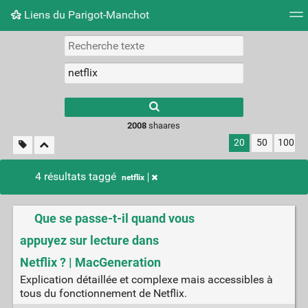
Liens du Parigot-Manchot
Nuage de tags
Mur d'images
Quotidien
Flux RS
2008
shaares
20
50
100
4 résultats taggé
netflix
Que se passe-t-il quand vous
appuyez sur lecture dans
Netflix ? | MacGeneration
Explication détaillée et complexe mais accessibles à
tous du fonctionnement de Netflix.