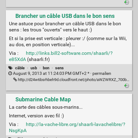
Brancher un câble USB dans le bon sens
Une astuce pour brancher un câble USB dans le bon
sens : les trous "ouverts" vers le haut :)
Et si la prise est verticale : pleurer :/ (comme sur la Wii,
au dos, en position verticale)...
Via :
http://links.bill2-software.com/shaarli/?
e85XdA
(shaarli.fr)
câble
·
usb
·
bon
·
sens
August 9, 2013 at 11:24:03 PM GMT+2 * ·
permalien
http://d24w6bsrhbeh9d.cloudfront.net/photo/aWZWRXZ_700b.jpg
Submarine Cable Map
La carte des câbles sous-marins...
Internet, version avec fil :)
Via :
http://la-vache-libre.org/shaarli-lavachelibre/?
NsgKpA