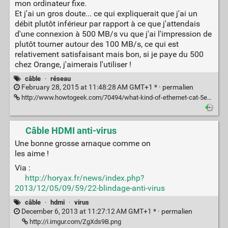
mon ordinateur fixe.
Et j'ai un gros doute... ce qui expliquerait que j'ai un
débit plutôt inférieur par rapport à ce que j'attendais
d'une connexion à 500 MB/s vu que j'ai l'impression de
plutôt tourner autour des 100 MB/s, ce qui est
relativement satisfaisant mais bon, si je paye du 500
chez Orange, j'aimerais l'utiliser !
câble
·
réseau
February 28, 2015 at 11:48:28 AM GMT+1 * ·
permalien
http://www.howtogeek.com/70494/what-kind-of-ethernet-cat-5e6a-cable-should-i-use/
Câble HDMI anti-virus
Une bonne grosse arnaque comme on
les aime !
Via :
http://horyax.fr/news/index.php?
2013/12/05/09/59/22-blindage-anti-virus
câble
·
hdmi
·
virus
December 6, 2013 at 11:27:12 AM GMT+1 * ·
permalien
http://i.imgur.com/ZgXds9B.png