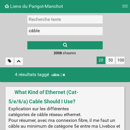
Liens du Parigot-Manchot
Nuage de tags
Mur d'images
Quotidien
Flux RS
2008
shaares
20
50
100
4 résultats taggé
câble
What Kind of Ethernet (Cat-
5/e/6/a) Cable Should I Use?
Explication sur les différentes
catégories de câble réseau ethernet.
Pour résumer, avec ma connexion fibre, il me faut un
câble au minimum de catégorie 5e entre ma Livebox et