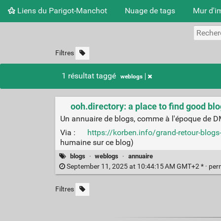
Liens du Parigot-Manchot
Nuage de tags
Mur d'i
Filtres
1 résultat taggé
weblogs
ooh.directory: a place to find good blo
Un annuaire de blogs, comme à l'époque de DM
Via :
https://korben.info/grand-retour-blogs
humaine sur ce blog)
blogs
·
weblogs
·
annuaire
September 11, 2025 at 10:44:15 AM GMT+2 * ·
per
Filtres