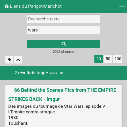
Liens du Parigot-Manchot
Nuage de tags
Mur d'images
Quotidien
Flux RS
2008
shaares
20
50
100
2 résultats taggé
wars
66 Behind the Scenes Pics from THE EMPIRE
STRIKES BACK - Imgur
Des images du tournage de Star Wars, épisode V :
L'Empire contre-attaque.
1980.
Touchant.