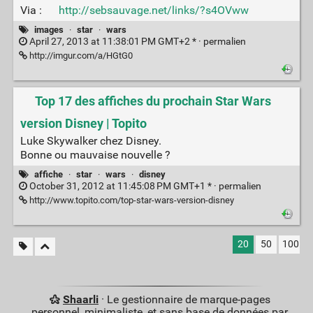
Via :
http://sebsauvage.net/links/?s4OVww
images
·
star
·
wars
April 27, 2013 at 11:38:01 PM GMT+2 * ·
permalien
http://imgur.com/a/HGtG0
Top 17 des affiches du prochain Star Wars
version Disney | Topito
Luke Skywalker chez Disney.
Bonne ou mauvaise nouvelle ?
affiche
·
star
·
wars
·
disney
October 31, 2012 at 11:45:08 PM GMT+1 * ·
permalien
http://www.topito.com/top-star-wars-version-disney
20
50
100
Shaarli
· Le gestionnaire de marque-pages
personnel, minimaliste, et sans base de données par