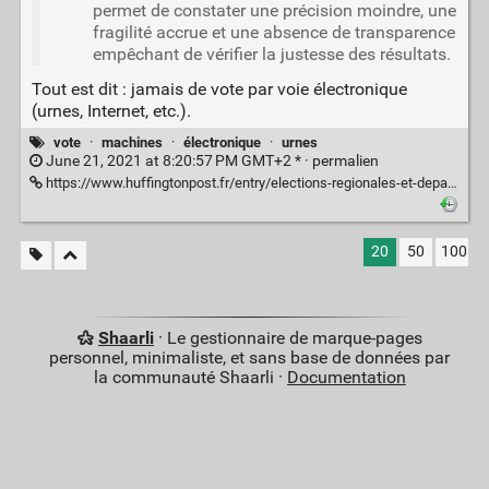
permet de constater une précision moindre, une
fragilité accrue et une absence de transparence
empêchant de vérifier la justesse des résultats.
Tout est dit : jamais de vote par voie électronique
(urnes, Internet, etc.).
vote
·
machines
·
électronique
·
urnes
June 21, 2021 at 8:20:57 PM GMT+2 * ·
permalien
https://www.huffingtonpost.fr/entry/elections-regionales-et-departementales-pourquoi-les-machines-a-voter-posent-un-probleme-democratique_fr_60cb60a5e4b05fb357617c5f
20
50
100
Shaarli
· Le gestionnaire de marque-pages
personnel, minimaliste, et sans base de données par
la communauté Shaarli ·
Documentation