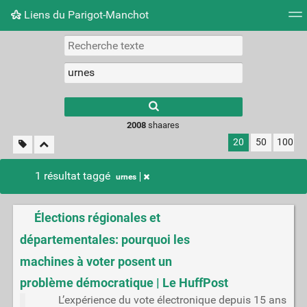
Liens du Parigot-Manchot
Nuage de tags
Mur d'images
Quotidien
Flux RS
2008
shaares
20
50
100
1 résultat taggé
urnes
Élections régionales et
départementales: pourquoi les
machines à voter posent un
problème démocratique | Le HuffPost
L’expérience du vote électronique depuis 15 ans