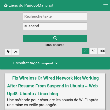
Liens du Parigot-Manchot
Nuage de tags
Mur d'images
Quotidien
Flux RS
2008
shaares
20
50
100
1 résultat taggé
suspend
Fix Wireless Or Wired Network Not Working
After Resume From Suspend In Ubuntu ~ Web
Upd8: Ubuntu / Linux blog
Une méthode pour résoudre les soucis de Wi-Fi après
une mise en veille prolongée.