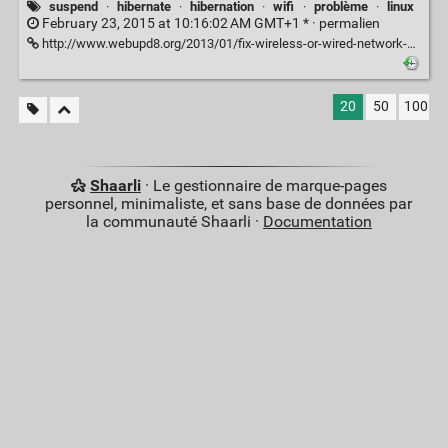
suspend
·
hibernate
·
hibernation
·
wifi
·
problème
·
linux
February 23, 2015 at 10:16:02 AM GMT+1 * ·
permalien
http://www.webupd8.org/2013/01/fix-wireless-or-wired-network-not.html
20
50
100
Shaarli
· Le gestionnaire de marque-pages
personnel, minimaliste, et sans base de données par
la communauté Shaarli ·
Documentation