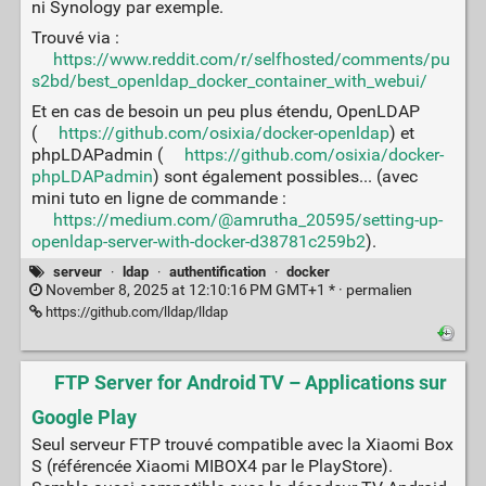
ni Synology par exemple.
Trouvé via :
https://www.reddit.com/r/selfhosted/comments/pu
s2bd/best_openldap_docker_container_with_webui/
Et en cas de besoin un peu plus étendu, OpenLDAP
(
https://github.com/osixia/docker-openldap
) et
phpLDAPadmin (
https://github.com/osixia/docker-
phpLDAPadmin
) sont également possibles... (avec
mini tuto en ligne de commande :
https://medium.com/@amrutha_20595/setting-up-
openldap-server-with-docker-d38781c259b2
).
serveur
·
ldap
·
authentification
·
docker
November 8, 2025 at 12:10:16 PM GMT+1 * ·
permalien
https://github.com/lldap/lldap
FTP Server for Android TV – Applications sur
Google Play
Seul serveur FTP trouvé compatible avec la Xiaomi Box
S (référencée Xiaomi MIBOX4 par le PlayStore).