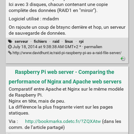
Ici avec 3 disques, chacun contenant une copie
complète des données (RAID1 en "miroir").
Logiciel utilisé : mdadm
On rajoute un coup de btsync derrière et hop, un serveur
de sauvegarde de données.
serveur
·
fichiers
·
raid
·
linux
·
rpi
July 18, 2014 at 9:38:38 AM GMT+2 * ·
permalien
http://www.davidhunt.ie/raid-pi-raspberry-pi-as-a-raid-file-server/
Raspberry Pi web server - Comparing the
performance of Nginx and Apache web servers
Comparatif entre Apache et Nginx sur le même modèle
de Raspberry Pi.
Nginx en tête, mais de peu.
La différence la plus fragrante vient sur les pages
statiques.
Via :
http://bookmarks.cdetc.fr/?ZQXAtw
(dans les
comm. de l'article partagé)