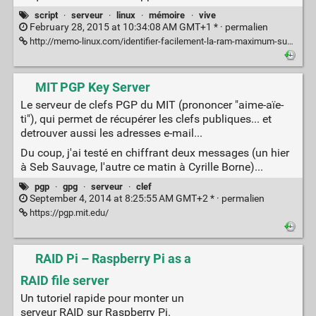
script
·
serveur
·
linux
·
mémoire
·
vive
February 28, 2015 at 10:34:08 AM GMT+1 * ·
permalien
http://memo-linux.com/identifier-facilement-la-ram-maximum-supportees-et-installees-sur-les-systemes-gnulinux/
MIT PGP Key Server
Le serveur de clefs PGP du MIT (prononcer "aime-aïe-
ti"), qui permet de récupérer les clefs publiques... et
detrouver aussi les adresses e-mail...
Du coup, j'ai testé en chiffrant deux messages (un hier
à Seb Sauvage, l'autre ce matin à Cyrille Borne)...
pgp
·
gpg
·
serveur
·
clef
September 4, 2014 at 8:25:55 AM GMT+2 * ·
permalien
https://pgp.mit.edu/
RAID Pi – Raspberry Pi as a
RAID file server
Un tutoriel rapide pour monter un
serveur RAID sur Raspberry Pi.