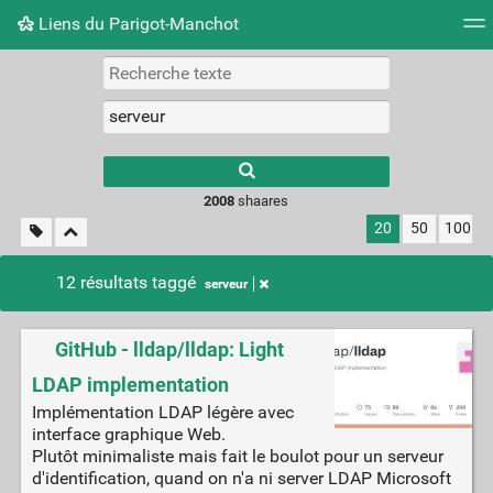
Liens du Parigot-Manchot
Nuage de tags
Mur d'images
Quotidien
Flux RS
2008
shaares
20
50
100
12 résultats taggé
serveur
GitHub - lldap/lldap: Light
LDAP implementation
Implémentation LDAP légère avec
interface graphique Web.
Plutôt minimaliste mais fait le boulot pour un serveur
d'identification, quand on n'a ni server LDAP Microsoft