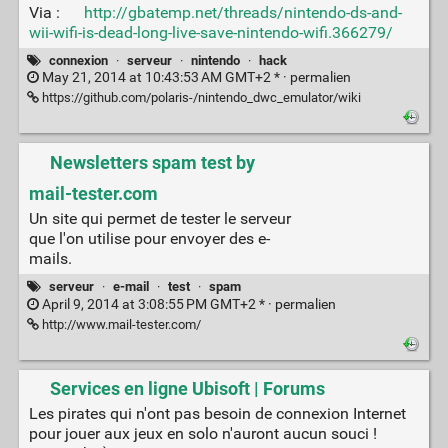
Via :
http://gbatemp.net/threads/nintendo-ds-and-
wii-wifi-is-dead-long-live-save-nintendo-wifi.366279/
connexion
·
serveur
·
nintendo
·
hack
May 21, 2014 at 10:43:53 AM GMT+2 * ·
permalien
https://github.com/polaris-/nintendo_dwc_emulator/wiki
Newsletters spam test by
mail-tester.com
Un site qui permet de tester le serveur
que l'on utilise pour envoyer des e-
mails.
serveur
·
e-mail
·
test
·
spam
April 9, 2014 at 3:08:55 PM GMT+2 * ·
permalien
http://www.mail-tester.com/
Services en ligne Ubisoft | Forums
Les pirates qui n'ont pas besoin de connexion Internet
pour jouer aux jeux en solo n'auront aucun souci !