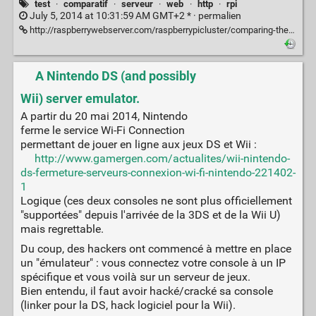
test
·
comparatif
·
serveur
·
web
·
http
·
rpi
July 5, 2014 at 10:31:59 AM GMT+2 * ·
permalien
http://raspberrywebserver.com/raspberrypicluster/comparing-the-performance-of-nginx-and-apache-web-servers.html
A Nintendo DS (and possibly
Wii) server emulator.
A partir du 20 mai 2014, Nintendo
ferme le service Wi-Fi Connection
permettant de jouer en ligne aux jeux DS et Wii :
http://www.gamergen.com/actualites/wii-nintendo-
ds-fermeture-serveurs-connexion-wi-fi-nintendo-221402-
1
Logique (ces deux consoles ne sont plus officiellement
"supportées" depuis l'arrivée de la 3DS et de la Wii U)
mais regrettable.
Du coup, des hackers ont commencé à mettre en place
un "émulateur" : vous connectez votre console à un IP
spécifique et vous voilà sur un serveur de jeux.
Bien entendu, il faut avoir hacké/cracké sa console
(linker pour la DS, hack logiciel pour la Wii).