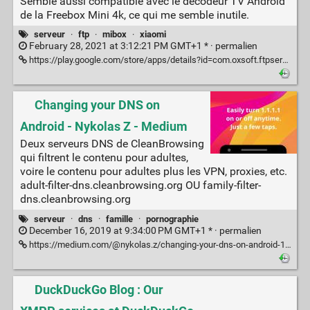
Semble aussi compatible avec le décodeur TV Android
de la Freebox Mini 4k, ce qui me semble inutile.
serveur
·
ftp
·
mibox
·
xiaomi
February 28, 2021 at 3:12:21 PM GMT+1 * ·
permalien
https://play.google.com/store/apps/details?id=com.oxsoft.ftpserver
Changing your DNS on
Android - Nykolas Z - Medium
Deux serveurs DNS de CleanBrowsing
qui filtrent le contenu pour adultes,
voire le contenu pour adultes plus les VPN, proxies, etc.
adult-filter-dns.cleanbrowsing.org OU family-filter-
dns.cleanbrowsing.org
serveur
·
dns
·
famille
·
pornographie
December 16, 2019 at 9:34:00 PM GMT+1 * ·
permalien
https://medium.com/@nykolas.z/changing-your-dns-on-android-14950a1b7050
DuckDuckGo Blog : Our