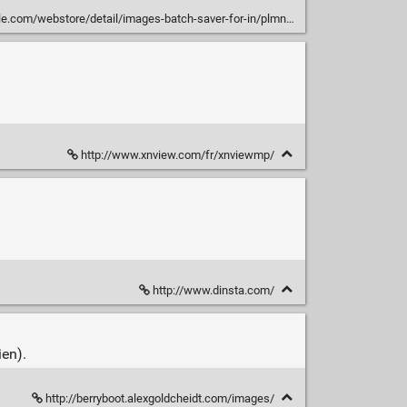
ebstore/detail/images-batch-saver-for-in/plmnmnpijgncjompjiccojbccinacefh
http://www.xnview.com/fr/xnviewmp/
http://www.dinsta.com/
ien).
http://berryboot.alexgoldcheidt.com/images/