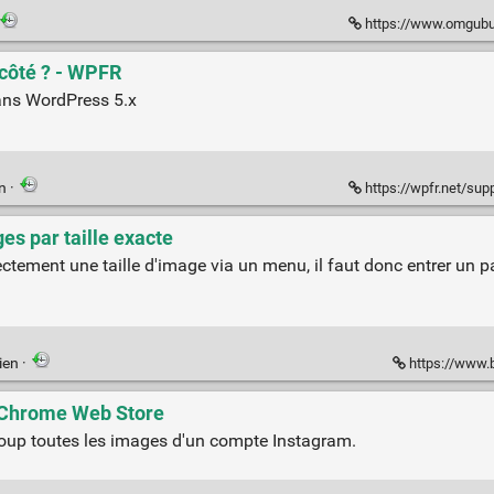
https://www.omgubuntu
côté ? - WPFR
ans WordPress 5.x
en
·
https://wpfr.net/suppo
s par taille exacte
ctement une taille d'image via un menu, il faut donc entrer un 
ien
·
https://www.b
- Chrome Web Store
oup toutes les images d'un compte Instagram.