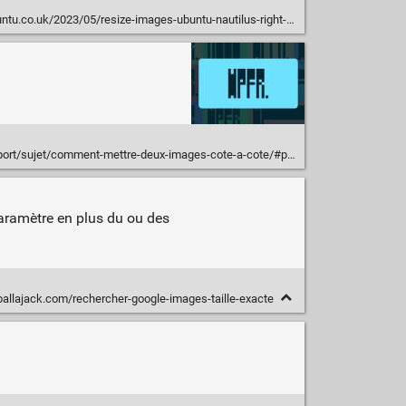
.co.uk/2023/05/resize-images-ubuntu-nautilus-right-click
rt/sujet/comment-mettre-deux-images-cote-a-cote/#post-2342872
paramètre en plus du ou des
allajack.com/rechercher-google-images-taille-exacte