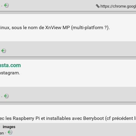
n
·
https://chrome.google.com/w
Linux, sous le nom de XnView MP (multi-platform ?).
·
insta.com
Instagram.
n
·
les Raspberry Pi et installables avec Berryboot (cf précédent l
·
images
ien
·