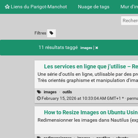
Liens du Parigot-Manchot
Nuage de tags
Mur d'i
Filtres
11 résultats taggé
images
Les services en ligne que j’utilise – R
Une série d'outils en ligne, utilisable par des p
Très orientés graphisme et manipulation d'ima
images
·
outils
February 15, 2026 at 10:33:04 AM GMT+1 * ·
perma
How to Resize Images on Ubuntu Usin
Redimensionner les images dans Nautilus (expl