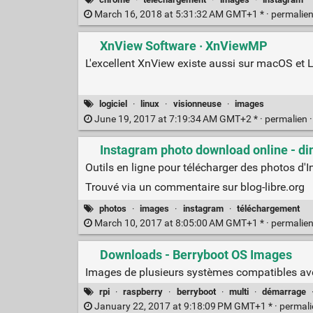
March 16, 2018 at 5:31:32 AM GMT+1 * ·
permalie
XnView Software · XnViewMP
L'excellent XnView existe aussi sur macOS et 
logiciel
·
linux
·
visionneuse
·
images
June 19, 2017 at 7:19:34 AM GMT+2 * ·
permalien
Instagram photo download online - d
Outils en ligne pour télécharger des photos d'
Trouvé via un commentaire sur blog-libre.org
photos
·
images
·
instagram
·
téléchargement
March 10, 2017 at 8:05:00 AM GMT+1 * ·
permalie
Downloads - Berryboot OS Images
Images de plusieurs systèmes compatibles avec 
rpi
·
raspberry
·
berryboot
·
multi
·
démarrage
January 22, 2017 at 9:18:09 PM GMT+1 * ·
permal