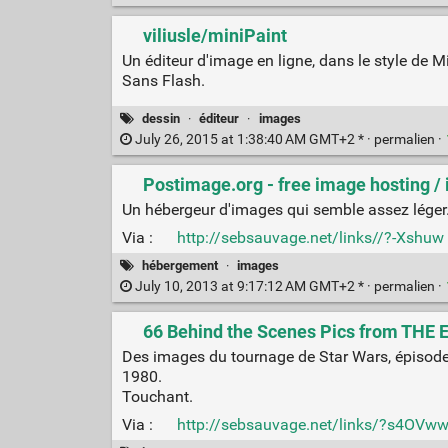
viliusle/miniPaint
Un éditeur d'image en ligne, dans le style de M
Sans Flash.
dessin
·
éditeur
·
images
July 26, 2015 at 1:38:40 AM GMT+2 * ·
permalien
·
Postimage.org - free image hosting /
Un hébergeur d'images qui semble assez léger.
Via :
http://sebsauvage.net/links//?-Xshuw
hébergement
·
images
July 10, 2013 at 9:17:12 AM GMT+2 * ·
permalien
·
66 Behind the Scenes Pics from THE
Des images du tournage de Star Wars, épisode 
1980.
Touchant.
Via :
http://sebsauvage.net/links/?s4OVw