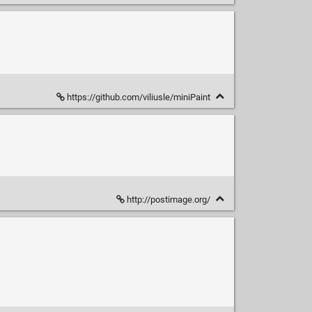
https://github.com/viliusle/miniPaint
http://postimage.org/