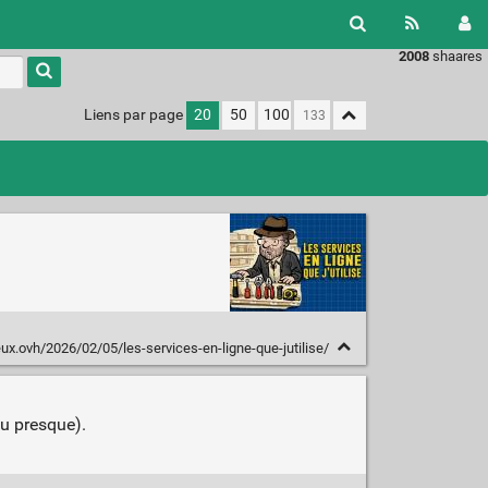
2008
shaares
Liens par page
20
50
100
eux.ovh/2026/02/05/les-services-en-ligne-que-jutilise/
ou presque).