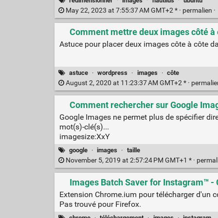
redimensionner
·
images
·
nautilus
·
ubuntu
May 22, 2023 at 7:55:37 AM GMT+2 * ·
permalien
·
Comment mettre deux images côté à 
Astuce pour placer deux images côte à côte d
astuce
·
wordpress
·
images
·
côte
August 2, 2020 at 11:23:37 AM GMT+2 * ·
permali
Comment rechercher sur Google Image
Google Images ne permet plus de spécifier dire
mot(s)-clé(s)...
imagesize:XxY
google
·
images
·
taille
November 5, 2019 at 2:57:24 PM GMT+1 * ·
permal
Images Batch Saver for Instagram™ 
Extension Chrome.ium pour télécharger d'un c
Pas trouvé pour Firefox.
chrome
·
téléchargement
·
images
·
instagram