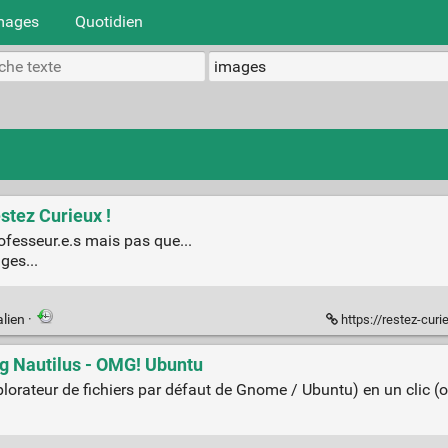
mages
Quotidien
estez Curieux !
rofesseur.e.s mais pas que...
ges...
lien
·
https://restez-curi
g Nautilus - OMG! Ubuntu
orateur de fichiers par défaut de Gnome / Ubuntu) en un clic (