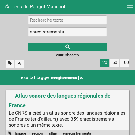
Liens du Parigot-Manchot
Nuage de tags
Mur d'images
Quotidien
Flux RS
2008
shaares
20
50
100
1 résultat taggé
enregistrements
Atlas sonore des langues régionales de
France
Le CNRS a créé un atlas sonore des langues régionales
de France (et d'ailleurs) avec 359 enregistrements
sonores d'un même texte.
langue
·
région
·
atlas
·
enregistrements