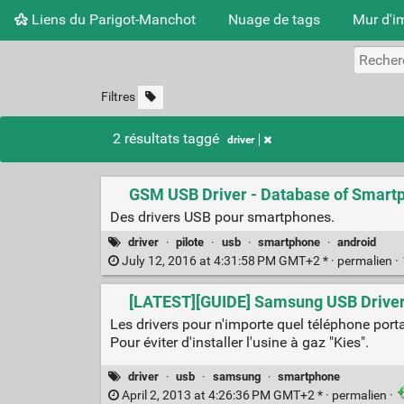
Liens du Parigot-Manchot
Nuage de tags
Mur d'i
Filtres
2 résultats taggé
driver
GSM USB Driver - Database of Smart
Des drivers USB pour smartphones.
driver
·
pilote
·
usb
·
smartphone
·
android
July 12, 2016 at 4:31:58 PM GMT+2 * ·
permalien
·
[LATEST][GUIDE] Samsung USB Drivers
Les drivers pour n'importe quel téléphone por
Pour éviter d'installer l'usine à gaz "Kies".
driver
·
usb
·
samsung
·
smartphone
April 2, 2013 at 4:26:36 PM GMT+2 * ·
permalien
·