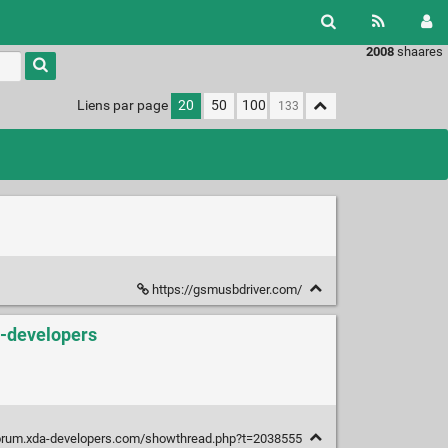
2008
shaares
Liens par page
20
50
100
https://gsmusbdriver.com/
a-developers
forum.xda-developers.com/showthread.php?t=2038555