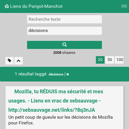
Liens du Parigot-Manchot
Nuage de tags
Mur d'images
Quotidien
Flux RS
2008
shaares
20
50
100
1 résultat taggé
décisions
Mozilla, tu RÉDUIS ma sécurité et mes
usages. - Liens en vrac de sebsauvage -
http://sebsauvage.net/links/?8q3nJA
Un petit coup de gueule sur les décisions de Mozilla
pour Firefox.