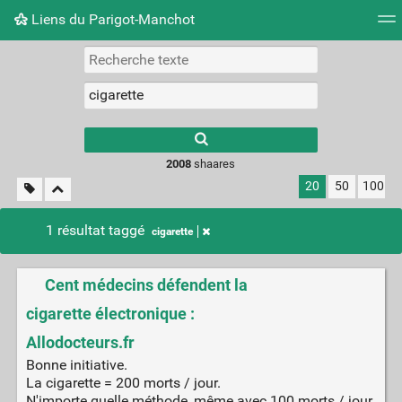
Liens du Parigot-Manchot
Nuage de tags
Mur d'images
Quotidien
Flux RS
2008
shaares
20
50
100
1 résultat taggé
cigarette
Cent médecins défendent la
cigarette électronique :
Allodocteurs.fr
Bonne initiative.
La cigarette = 200 morts / jour.
N'importe quelle méthode, même avec 100 morts / jour,