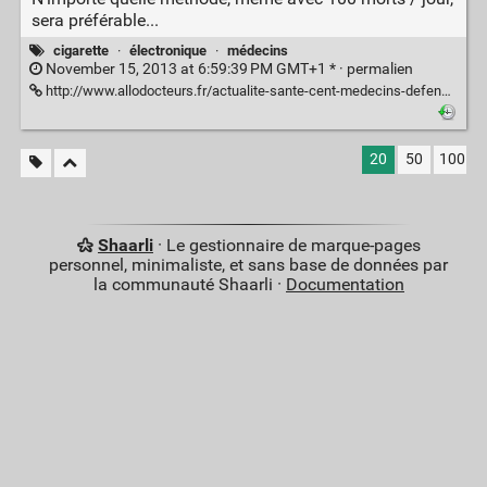
sera préférable...
cigarette
·
électronique
·
médecins
November 15, 2013 at 6:59:39 PM GMT+1 * ·
permalien
http://www.allodocteurs.fr/actualite-sante-cent-medecins-defendent-la-cigarette-electronique-11768.asp
20
50
100
Shaarli
· Le gestionnaire de marque-pages
personnel, minimaliste, et sans base de données par
la communauté Shaarli ·
Documentation